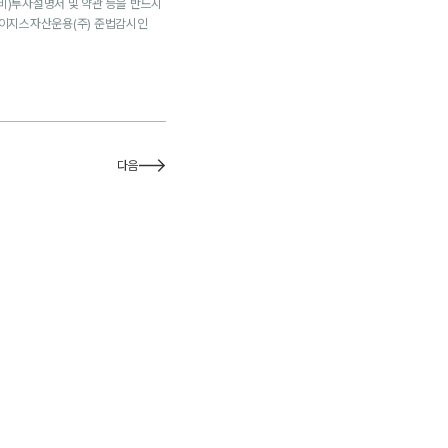
비)투자설명서 및 약관 등을 반드시
[이지스자산운용(주) 준법감시인
다음