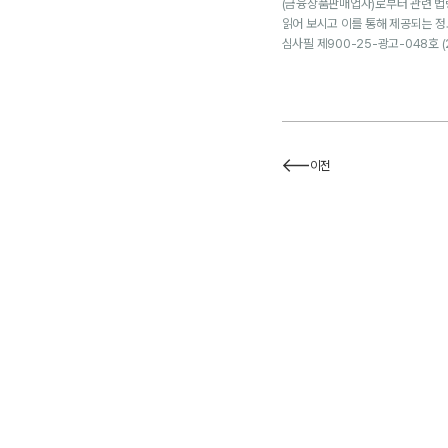
(금융상품판매업자)로부터 관련 법령
읽어 보시고 이를 통해 제공되는 
심사필 제900-25-광고-048호 (2
이전