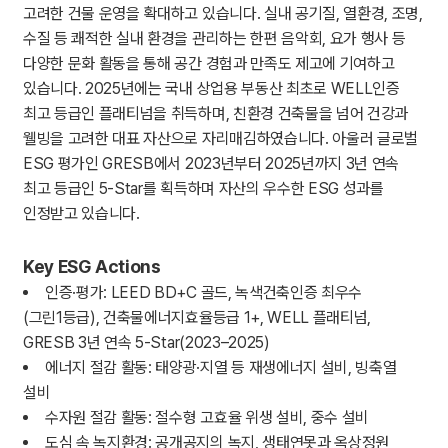
고려한 건물 운영을 확대하고 있습니다. 실내 공기질, 열환경, 조명,
수질 등 쾌적한 실내 환경을 관리하는 한편 음악회, 요가 행사 등
다양한 문화 활동을 통해 공간 경험과 만족도 제고에 기여하고
있습니다. 2025년에는 국내 상업용 부동산 최초로 WELL인증
최고 등급인 플래티넘을 취득하며, 친환경 건축물을 넘어 건강과
웰빙을 고려한 대표 자산으로 자리매김하였습니다. 아울러 글로벌
ESG 평가인 GRESB에서 2023년부터 2025년까지 3년 연속
최고 등급인 5-Star를 획득하며 자산의 우수한 ESG 성과를
인정받고 있습니다.
Key ESG Actions
인증·평가: LEED BD+C 골드, 녹색건축인증 최우수
(그린1등급), 건축물에너지효율등급 1+, WELL 플래티넘,
GRESB 3년 연속 5-Star(2023–2025)
에너지 절감 활동: 태양광·지열 등 재생에너지 설비, 빙축열
설비
수자원 절감 활동: 절수형 고효율 위생 설비, 중수 설비
도심 속 녹지환경: 공개공지의 녹지, 생태연못과 옥상정원